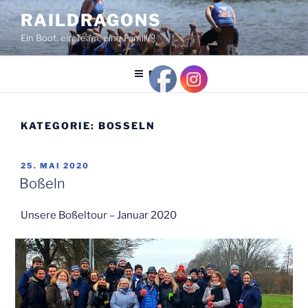
Zum
RAILDRAGONS
Inhalt
Ein Boot, ein Team, eine Familie!
springen
Menü
KATEGORIE:
BOSSELN
VERÖFFENTLICHT
25. MAI 2020
AM
Boßeln
Unsere Boßeltour – Januar 2020